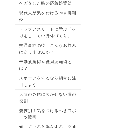
ケガをした時の応急処置法
現代人が気を付けるべき腱鞘
炎
トップアスリートに学ぶ「ケ
ガをしにくい身体づくり」
交通事故の後、こんなお悩み
はありませんか？
干渉波施術や低周波施術と
は？
スポーツをするなら靭帯に注
目しよう
人間の身体に欠かせない骨の
役割
競技別！気をつけるべきスポ
ーツ障害
知っていると得をする！交通